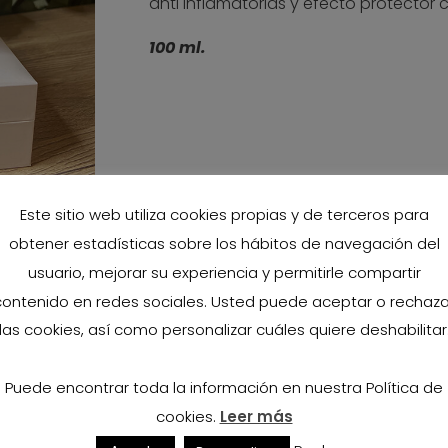
anti inflamatorias y efecto protector c
100 ml.
Este sitio web utiliza cookies propias y de terceros para
obtener estadísticas sobre los hábitos de navegación del
GREDIENTES
usuario, mejorar su experiencia y permitirle compartir
contenido en redes sociales. Usted puede aceptar o rechaza
ecesarias efectuando masaje hasta su total absorción.
las cookies, así como personalizar cuáles quiere deshabilitar
Puede encontrar toda la información en nuestra Política de
cookies.
Leer más
PRODUCTOS RELACIONADOS