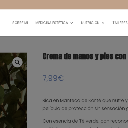
SOBRE MI
MEDICINA ESTÉTICA
NUTRICIÓN
TALLERES
Crema de manos y pies con 
7,99
€
Rica en Manteca de Karité que nutre 
película de protección sin sensación 
Con esencia de Té verde, con recono