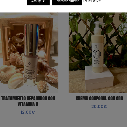
Rechazo
Acepto
Personalizar
TRATAMIENTO REPARADOR CON
CREMA CORPORAL CON CBD
VITAMINA K
20,00
€
12,00
€