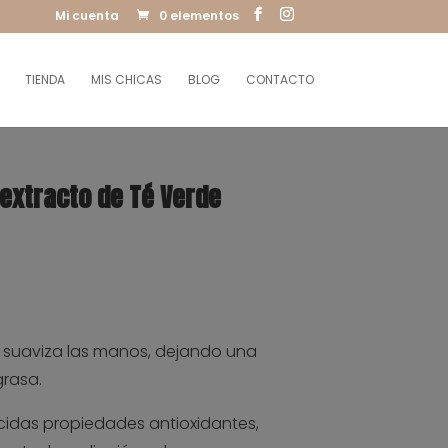
Mi cuenta
0 elementos
TIENDA
MIS CHICAS
BLOG
CONTACTO
extracto de Té Verde
y suaviza las manos, dejando una
grasa.
cidas propiedades antioxidantes,