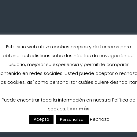
Este sitio web utiliza cookies propias y de terceros para
obtener estadísticas sobre los hábitos de navegación del
usuario, mejorar su experiencia y permitirle compartir
contenido en redes sociales. Usted puede aceptar o rechaza
Tratamientos faciales
las cookies, así como personalizar cuáles quiere deshabilitar
Puede encontrar toda la información en nuestra Política de
ntos estéticos realizados por nuest
cookies.
Leer más
especialista
Rechazo
Acepto
Personalizar
652 912 399