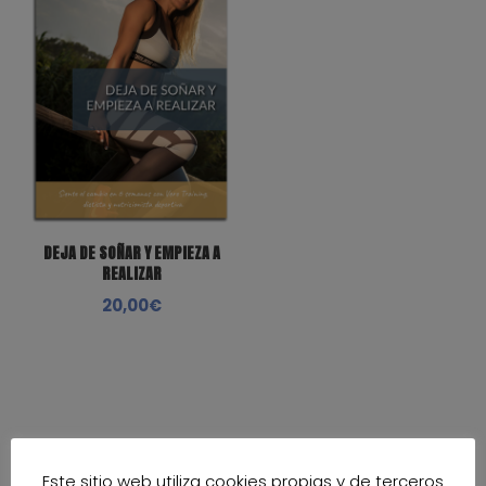
DEJA DE SOÑAR Y EMPIEZA A
REALIZAR
20,00
€
Para cualquier duda puedes visitar nuestra
Este sitio web utiliza cookies propias y de terceros