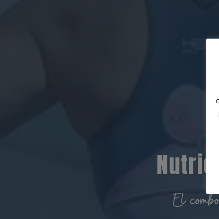
Nutric
El combo