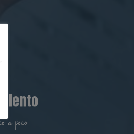
r
.
amiento
co a poco