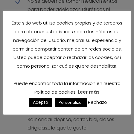
N
No se deben de tomar medicamentos
para poder adelgazar. Diuréticos ni
laxantes.. se pueden añadir plantas,
Este sitio web utiliza cookies propias y de terceros
pero siempre
naturales
.
para obtener estadísticas sobre los hábitos de
navegación del usuario, mejorar su experiencia y
N
Cuando oigáis: LA MILAGROSA DIETA DE….
permitirle compartir contenido en redes sociales.
¡ SALIR CORRIENDO!
No se debe de
Usted puede aceptar o rechazar las cookies, así
pretender perder mucho peso en poco
como personalizar cuáles quiere deshabilitar.
tiempo.
Puede encontrar toda la información en nuestra
N
Yo no recomiendo ningún plan
Política de cookies.
Leer más
alimenticio que no vaya acompañado
Rechazo
Acepto
de un
entrenamiento
o por lo menos
Personalizar
realizar ejercicio de manera habitual.
Salir andar deprisa, correr, bici, clases
dirigidas… lo que te guste!