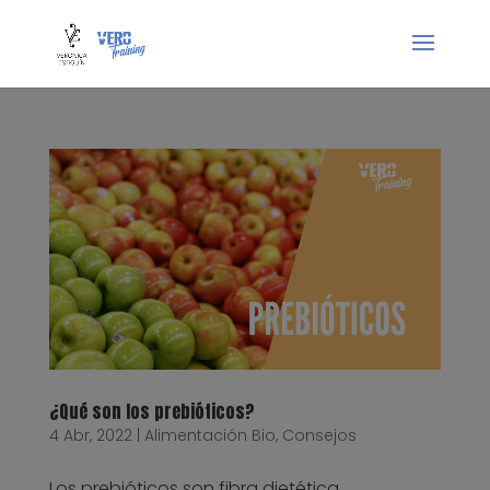
¿Qué son los prebióticos?
4 Abr, 2022
|
Alimentación Bio
,
Consejos
Los prebióticos son fibra dietética