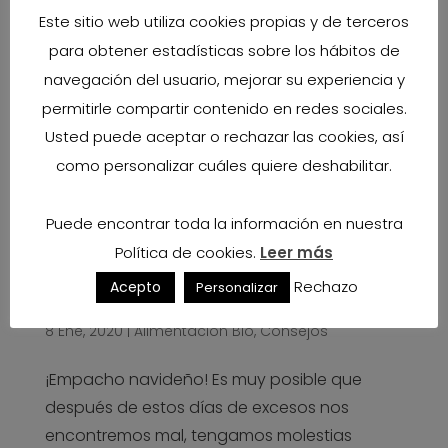
Este sitio web utiliza cookies propias y de terceros
para obtener estadísticas sobre los hábitos de
navegación del usuario, mejorar su experiencia y
permitirle compartir contenido en redes sociales.
Usted puede aceptar o rechazar las cookies, así
como personalizar cuáles quiere deshabilitar.
Puede encontrar toda la información en nuestra
Política de cookies.
Leer más
Rechazo
Acepto
Personalizar
Cómo mejorar la inflamación abdominal después
de los excesos
8 Ene, 2020
|
Alimentación Bio
,
Consejos
¡Empacho navideño! Es muy posible que
después de estos días de excesos nos
encontremos mal, tengamos molestias