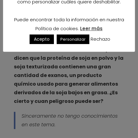
como personalizar cuáles quiere deshabilitar.
tipos de cáncer, aunque es un tema que
hay que coger con pinzas, por lo que yo
Puede encontrar toda la información en nuestra
procuro aplicar el sentido común y
Política de cookies.
Leer más
consumir soja de forma moderada.
Rechazo
Acepto
Personalizar
Por otro lado, han salido estudios que
dicen que la proteína de soja en polvo y la
soja texturizada contienen una gran
cantidad de exanos, un producto
químico usado para generar alimentos
derivados de la soja bajos en grasa. ¿Es
cierto y cuan peligroso puede ser?
Sinceramente no tengo conocimientos
en este tema.