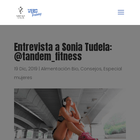
Entrevista a Sonia Tudela:
@tandem_fitness
19 Dic, 2019
|
Alimentación Bio
,
Consejos
,
Especial
mujeres