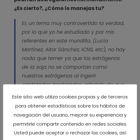
¿Es cierto?, ¿Cómo lo manejas tu?
Es un tema muy controvertido la verdad,
por lo que yo he estudiado y por mis
referentes en este mundillo, (Lucía
Martínez, Aitor Sánchez, ICNS, etc), no hay
nada que temer ya que los estrógenos
de la soja no se comportan como
nuestros estrógenos al ingerir
cantidades moderadas, además de que
los estudios que han causado tanto
Este sitio web utiliza cookies propias y de terceros
revuelo han sido en ratas, por lo que no
para obtener estadísticas sobre los hábitos de
deberíamos extrapolar los resultados las
navegación del usuario, mejorar su experiencia y
mujeres.
permitirle compartir contenido en redes sociales.
De hecho, estudios hechos en mujeres
Usted puede aceptar o rechazar las cookies, así
arrojan resultados positivos en algunos