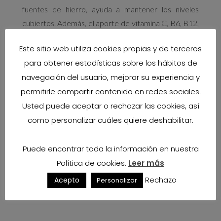
fuentes de hierro, ayuda a mantener los niveles
cubiertos. Además, el aporte de vitamina C, B6, B12,
ácido fólico, cobre, fósforo o calcio en la misma
Este sitio web utiliza cookies propias y de terceros
comida contribuye a aumentar la absorción de
para obtener estadísticas sobre los hábitos de
hierro. Por contra, la absorción de este mineral
navegación del usuario, mejorar su experiencia y
disminuye con sustancias como el café, el vino
permitirle compartir contenido en redes sociales.
(taninos) o la fibra, y con la presencia de diarrea.
Usted puede aceptar o rechazar las cookies, así
Por lo tanto, no basta con comer altas cantidades de
como personalizar cuáles quiere deshabilitar.
alimentos con hierro, sino que tenemos que tener en
cuenta las interacciones con otros alimentos que
Puede encontrar toda la información en nuestra
tienen a favor o en contra de dicho mineral.
Política de cookies.
Leer más
Rechazo
Acepto
Personalizar