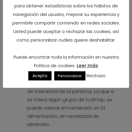
para obtener estadísticas sobre los hábitos de
Es una estrategia de alimentación la cual va
navegación del usuario, mejorar su experiencia y
por fases:
permitirle compartir contenido en redes sociales.
Usted puede aceptar o rechazar las cookies, así
N
En primer lugar se retiran todos
como personalizar cuáles quiere deshabilitar.
aquellos alimentos ricos en fodmap,
para controlar y reducir los síntomas y
Puede encontrar toda la información en nuestra
dejar que el intestino descanse.
Política de cookies.
Leer más
Esta primera fase es la más estricta,
Rechazo
Acepto
Personalizar
pero su aplicación dependerá del nivel
de tolerancia de la persona, ya que si
se tolera algún grupo de fodmap, se
puede valorar el mantenerlo en la
alimentación, sin necesidad de
eliminarlo.