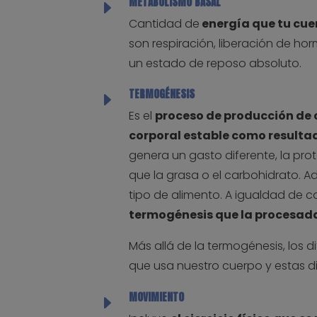
METABOLISMO BASAL
E
Cantidad de
energía que tu cuer
son respiración, liberación de hor
un estado de reposo absoluto.
TERMOGÉNESIS
E
Es el
proceso de producción de 
corporal estable como resultad
genera un gasto diferente, la p
que la grasa o el carbohidrato. A
tipo de alimento. A igualdad de c
termogénesis que la procesad
Más allá de la termogénesis, los 
que usa nuestro cuerpo y estas di
MOVIMIENTO
E