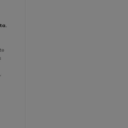
ta.
te
s
,
a