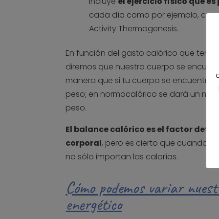
Incluye
el ejercicio físico que 
cada día como por ejemplo, cami
Activity Thermogenesis.
En función del gasto calórico que teng
diremos que nuestro cuerpo se encuentra
manera que si tu cuerpo se encuentra e
peso; en normocalórico se dará un mant
peso.
El balance calórico es el factor det
corporal
, pero es cierto que cuando 
no sólo importan las calorías.
Cómo podemos variar nuestr
energético