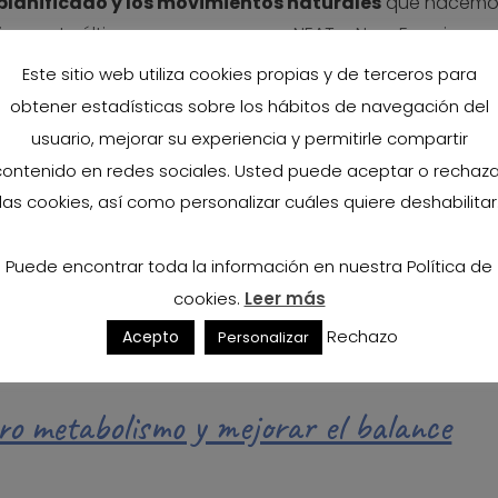
es planificado y los movimientos naturales
que hacemo
nar, este último se conoce como NEAT o Non-Exercise
Este sitio web utiliza cookies propias y de terceros para
obtener estadísticas sobre los hábitos de navegación del
amos y las calorías que ingiramos en forma de alimentos
usuario, mejorar su experiencia y permitirle compartir
 déficit calórico, normocalórico o superávit calórico. D
contenido en redes sociales. Usted puede aceptar o rechaza
n estado de déficit calórico se promoverá la pérdida de
las cookies, así como personalizar cuáles quiere deshabilitar
enimiento y en superávit calórico se dará el aumento d
Puede encontrar toda la información en nuestra Política de
erminante a la hora de hacer cambios en la composici
cookies.
Leer más
hablamos de pérdida de grasa o ganancia de masa muscu
Rechazo
Acepto
Personalizar
o metabolismo y mejorar el balance