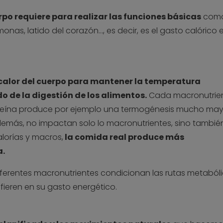
po requiere para realizar las funciones básicas
com
monas, latido del corazón…, es decir, es el gasto calórico 
calor del cuerpo para mantener la temperatura
o de la digestión de los alimentos.
Cada macronutrie
roteína produce por ejemplo una termogénesis mucho may
demás, no impactan solo lo macronutrientes, sino también
alorías y macros,
la comida real produce más
a.
diferentes macronutrientes condicionan las rutas metaból
fieren en su gasto energético.