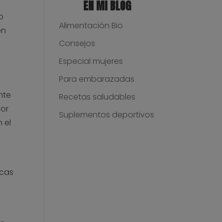
EN MI BLOG
o
Alimentación Bio
en
Consejos
Especial mujeres
Para embarazadas
nte
Recetas saludables
or
Suplementos deportivos
 el
icas