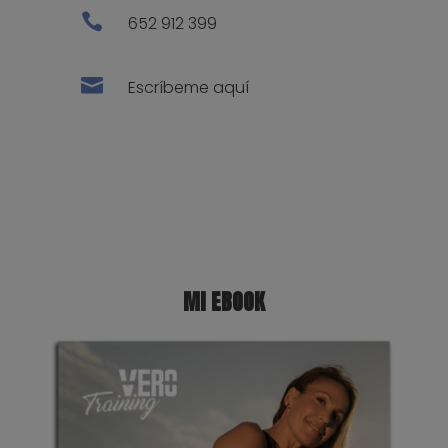

652 912 399

Escríbeme aquí
MI EBOOK