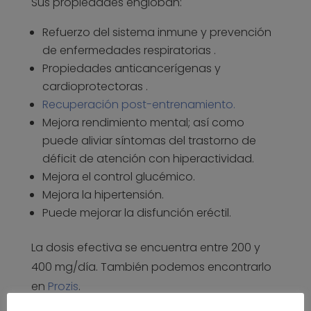
Sus propiedades engloban:
Refuerzo del sistema inmune y prevención
de enfermedades respiratorias .
Propiedades anticancerígenas y
cardioprotectoras .
Recuperación post-entrenamiento.
Mejora rendimiento mental; así como
puede aliviar síntomas del trastorno de
déficit de atención con hiperactividad.
Mejora el control glucémico.
Mejora la hipertensión.
Puede mejorar la disfunción eréctil.
La dosis efectiva se encuentra entre 200 y
400 mg/día. También podemos encontrarlo
en
Prozis
.