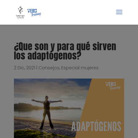
¿Que son y para qué sirven
los adaptógenos?
2 Dic, 2021
|
Consejos
,
Especial mujeres