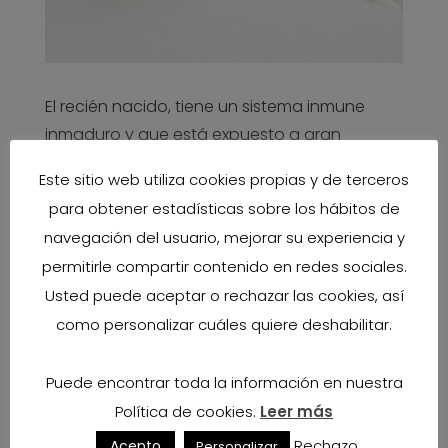
El recién nacido, tiene un sistema inmune
inmaduro y que está expuesto a gran
cantidad de microorganismos desde el
Este sitio web utiliza cookies propias y de terceros
mismo momento del nacimiento.
para obtener estadísticas sobre los hábitos de
La mayoría de infecciones que atacan a los
navegación del usuario, mejorar su experiencia y
seres humanos tienen como vía de entrada
permitirle compartir contenido en redes sociales.
las mucosas, por lo que la capacidad
Usted puede aceptar o rechazar las cookies, así
inmunomoduladora que le confiere la leche
como personalizar cuáles quiere deshabilitar.
materna al lactante es de vital importancia.
Puede encontrar toda la información en nuestra
Política de cookies.
Leer más
La leche protege al lactante de forma pasiva
Rechazo
Acepto
Personalizar