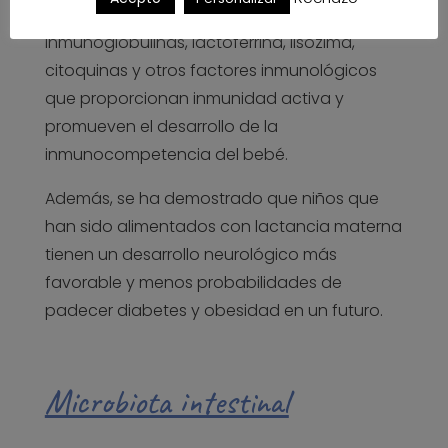
y activa ya que posee riqueza en
inmunoglobulinas, lactoferrina, lisozima,
citoquinas y otros factores inmunológicos
que proporcionan inmunidad activa y
promueven el desarrollo de la
inmunocompetencia del bebé.
Además, se ha demostrado que niños que
han sido alimentados con lactancia materna
tienen un desarrollo neurológico más
favorable y menos probabilidades de
padecer diabetes y obesidad en un futuro.
Microbiota intestinal