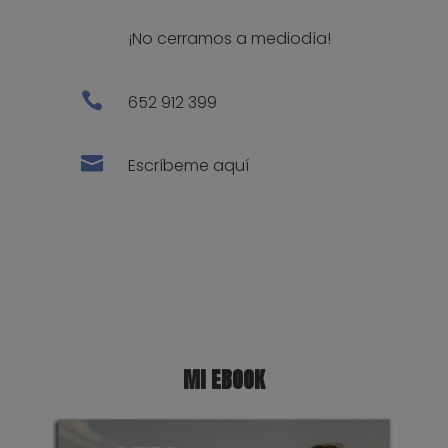
¡No cerramos a mediodía!

652 912 399

Escríbeme aquí
MI EBOOK