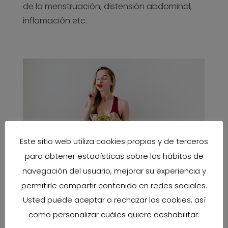
de la menstruación, distensión abdominal,
inflamación etc.
Este sitio web utiliza cookies propias y de terceros
para obtener estadísticas sobre los hábitos de
navegación del usuario, mejorar su experiencia y
permitirle compartir contenido en redes sociales.
Usted puede aceptar o rechazar las cookies, así
En cuanto a la actividad física, es muy
como personalizar cuáles quiere deshabilitar.
importante saber que en el inicio de esta