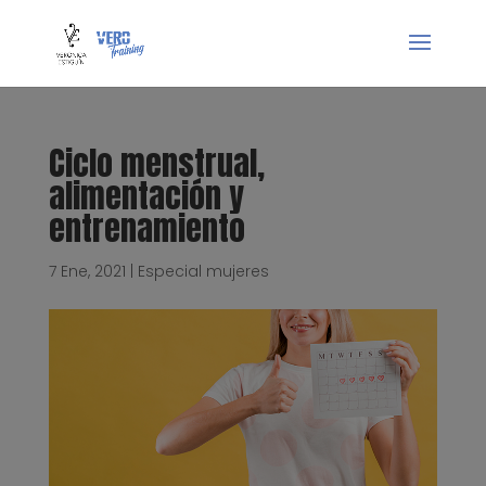
Ciclo menstrual,
alimentación y
entrenamiento
7 Ene, 2021
|
Especial mujeres