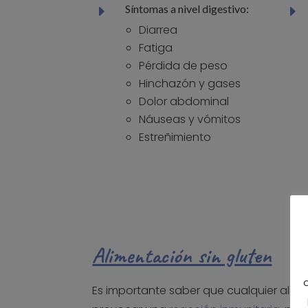
Síntomas a nivel digestivo:
E
E
Diarrea
Fatiga
Pérdida de peso
Hinchazón y gases
Dolor abdominal
Náuseas y vómitos
Estreñimiento
Alimentación sin gluten
Es importante saber que cualquier alim