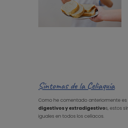
Síntomas de la Celiaquía
Como he comentado anteriormente es u
digestivos y extradigestivo
s, estos 
iguales en todos los celíacos.