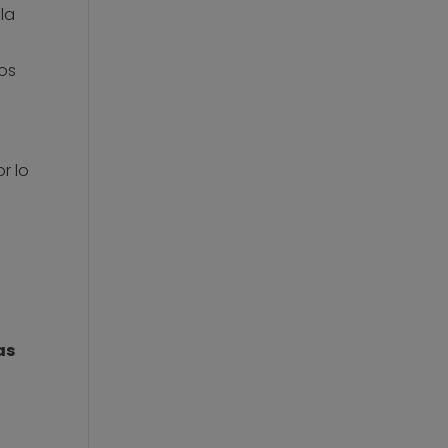
la
os
r lo
as