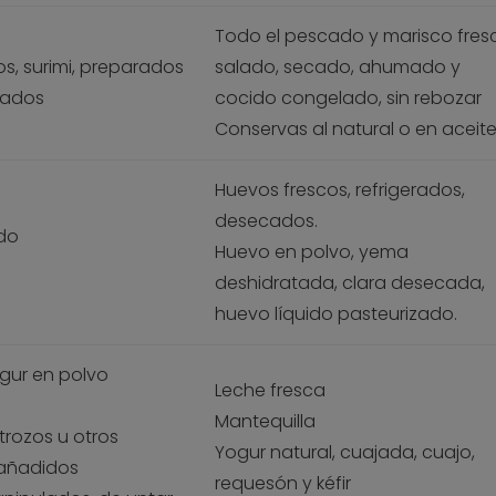
Todo el pescado y marisco fres
, surimi, preparados
salado, secado, ahumado y
nados
cocido congelado, sin rebozar
Conservas al natural o en aceite
Huevos frescos, refrigerados,
desecados.
do
Huevo en polvo, yema
deshidratada, clara desecada,
huevo líquido pasteurizado.
gur en polvo
Leche fresca
Mantequilla
trozos u otros
Yogur natural, cuajada, cuajo,
 añadidos
requesón y kéfir