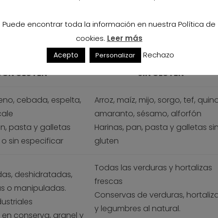
 lo que hay que controlar muy bien los alimentos, bebidas
Así como es importante tener en cuenta cuando se ac
Puede encontrar toda la información en nuestra Política de
da que sea libre de gluten ni haya tenido contaminación
cookies.
Leer más
Rechazo
Acepto
Personalizar
CON GLUTEN
SIN GLUTEN
teno, cebada, espelta,
Arroz, maíz, mijo, sorgo, tef, quin
cale
amaranto, sésamo, alforfón
n, pasta y galletas
Harinas, pan, pasta y galletas si
o sin especificar
gluten
Todas las verduras y hortalizas
as, deshidratadas,
frescas
s o manipuladas.
Conservas de verduras, hortaliz
ustriales
y legumbres al natural.
en conserva, granel y