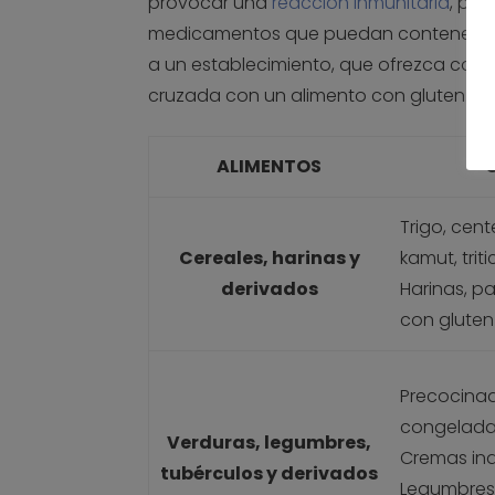
provocar una
reacción inmunitaria
, por
medicamentos que puedan contenerlo. 
a un establecimiento, que ofrezca comi
cruzada con un alimento con gluten.
ALIMENTOS
Trigo, cen
Cereales, harinas y
kamut, triti
derivados
Harinas, pa
con gluten 
Precocinad
congelada
Verduras, legumbres,
Cremas ind
tubérculos y derivados
Legumbres 