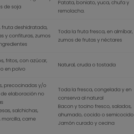
Patata, boniato, yuca, chufa y
s de soja
remolacha.
fruta deshidratada,
Toda la fruta fresca, en almíbar,
 y confituras, zumos
zumos de frutas y néctares
ingredientes
s, fritos, con azúcar,
Natural, cruda o tostada
o en polvo
, precocinadas y/o
Toda la fresca, congelada y en
 de elaboración no
conserva al natural
as
Bacon y tocino fresco, salados,
as, salchichas,
ahumado, cocido o semicocido
 morcilla, carne
Jamón curado y cecina