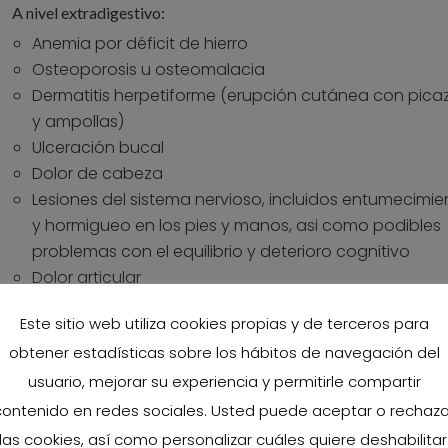
A nivel extradigestivo:
Anemia por déficit de hierro
Osteoporosis u osteomalacia
Dermatitis herpetiforme (erupción cutánea con pica
y ampollas)
Ulceración bucal
Dolor de cabeza
Lesiones del sistema nervioso, incluidos entumecimie
y hormigueo en los pies y manos, asi como podibles
problemas con el equilibrio y deterioro cognitivo
Dolor articular
Este sitio web utiliza cookies propias y de terceros para
obtener estadísticas sobre los hábitos de navegación del
usuario, mejorar su experiencia y permitirle compartir
contenido en redes sociales. Usted puede aceptar o rechaza
ento ingerido que contenga trazas de gluten puede
las cookies, así como personalizar cuáles quiere deshabilitar