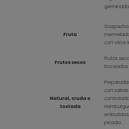
germinado
Gazpacho, 
Fruta
mermeladas
con otros 
Frutos seco
Frutos secos
troceados 
Preparadas
con salsas
Natural, cruda o
controlad
tostada
Hamburgues
embutidos,
picada…